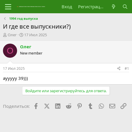
Вход
Регистрация
1994 год выпуска
И где все выпускники?)
А
Д
Олег
17 Июл 2025
в
а
т
т
Олег
О
о
а
New member
р
н
т
а
е
ч
17 Июл 2025
#1
м
а
ы
л
аууууу 39)))
а
Войдите или зарегистрируйтесь для ответа.
Facebook
X (Twitter)
LinkedIn
Reddit
Pinterest
Tumblr
WhatsApp
Электр
Сс
Поделиться: